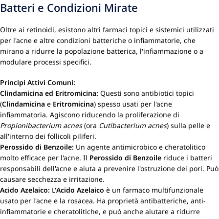
Batteri e Condizioni Mirate
Oltre ai retinoidi, esistono altri farmaci topici e sistemici utilizzati
per l'acne e altre condizioni batteriche o infiammatorie, che
mirano a ridurre la popolazione batterica, l'infiammazione o a
modulare processi specifici.
Principi Attivi Comuni:
Clindamicina ed Eritromicina:
Questi sono antibiotici topici
(
Clindamicina
e
Eritromicina
) spesso usati per l'acne
infiammatoria. Agiscono riducendo la proliferazione di
Propionibacterium acnes
(ora
Cutibacterium acnes
) sulla pelle e
all'interno dei follicoli piliferi.
Perossido di Benzoile:
Un agente antimicrobico e cheratolitico
molto efficace per l'acne. Il
Perossido di Benzoile
riduce i batteri
responsabili dell'acne e aiuta a prevenire l'ostruzione dei pori. Può
causare secchezza e irritazione.
Acido Azelaico:
L'
Acido Azelaico
è un farmaco multifunzionale
usato per l'acne e la rosacea. Ha proprietà antibatteriche, anti-
infiammatorie e cheratolitiche, e può anche aiutare a ridurre