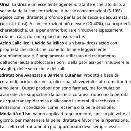
Urea:
La
Urea
è un eccellente agente idratante e cheratolitico, a
seconda della concentrazione. A basse concentrazioni (5-10%),
agisce come idratante profondo per la pelle secca e desquamata
(xerosi, ittiosi). A concentrazioni più elevate (20-40%), ha proprietà
cheratolitiche, utile per ammorbidire e rimuovere ispessimenti
cutanei, calli, duroni o placche psoriasiche.
Acido Salicilico:
L'
Acido Salicilico
è un beta-idrossiacido con
proprietà cheratolitiche, comedolitiche e leggermente
antinfiammatorie. È ampiamente utilizzato nel trattamento
dell'acne (aiuta a sbloccare i pori), della psoriasi (per rimuovere le
scaglie), delle verruche e dei calli.
Idratazione Avanzata e Barriera Cutanea:
Prodotti a base di
ceramidi, acido ialuronico, glicerina, oli vegetali e altri umettanti o
emollienti. Questi prodotti non sono farmaci, ma formulazioni
avanzate che supportano la barriera cutanea, riducono la perdita
d'acqua transepidermica e alleviano i sintomi di secchezza e
irritazione in condizioni come l'eczema o la pelle sensibile.
Modalità d'Uso:
Vanno applicati regolarmente, spesso più volte al
giorno, per mantenere la pelle idratata e favorirne la riparazione.
La scelta del trattamento più appropriato deve sempre essere