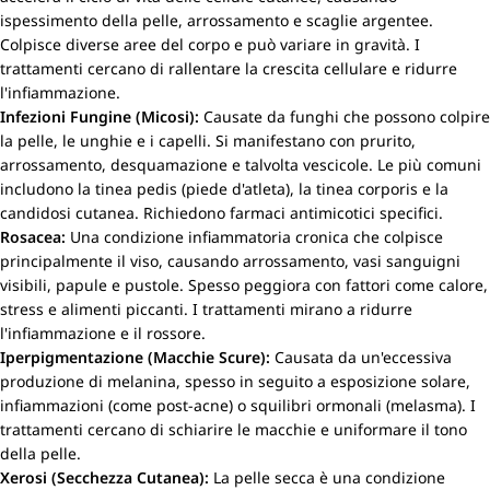
ispessimento della pelle, arrossamento e scaglie argentee.
Colpisce diverse aree del corpo e può variare in gravità. I
trattamenti cercano di rallentare la crescita cellulare e ridurre
l'infiammazione.
Infezioni Fungine (Micosi):
Causate da funghi che possono colpire
la pelle, le unghie e i capelli. Si manifestano con prurito,
arrossamento, desquamazione e talvolta vescicole. Le più comuni
includono la tinea pedis (piede d'atleta), la tinea corporis e la
candidosi cutanea. Richiedono farmaci antimicotici specifici.
Rosacea:
Una condizione infiammatoria cronica che colpisce
principalmente il viso, causando arrossamento, vasi sanguigni
visibili, papule e pustole. Spesso peggiora con fattori come calore,
stress e alimenti piccanti. I trattamenti mirano a ridurre
l'infiammazione e il rossore.
Iperpigmentazione (Macchie Scure):
Causata da un'eccessiva
produzione di melanina, spesso in seguito a esposizione solare,
infiammazioni (come post-acne) o squilibri ormonali (melasma). I
trattamenti cercano di schiarire le macchie e uniformare il tono
della pelle.
Xerosi (Secchezza Cutanea):
La pelle secca è una condizione