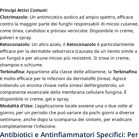
Principi Attivi Comuni:
Clotrimazolo:
Un antimicotico azolico ad ampio spettro, efficace
contro la maggior parte dei funghi responsabili di micosi cutanee,
come tinea, candidosi e pitiriasi versicolor. Disponibile in creme,
polveri e spray.
Ketoconazolo:
Un altro azolo, il
Ketoconazolo
è particolarmente
efficace per la dermatite seborroica (causata da un lievito simile a
un fungo) e per alcune micosi più resistenti. Si trova in creme,
shampoo e schiume.
Terbinafina:
Appartiene alla classe delle allilamine, la
Terbinafina
è molto efficace per le infezioni da dermatofiti (tinea). Agisce
inibendo un enzima chiave nella sintesi dell'ergosterolo, un
componente essenziale della membrana cellulare fungina. È
disponibile in creme, gel e spray.
Modalità d'Uso:
L'applicazione locale avviene una o due volte al
giorno, per un periodo che può variare da pochi giorni a diverse
settimane, anche dopo la scomparsa dei sintomi, per eradicare
completamente l'infezione.
Antibiotici e Antinfiammatori Specifici: Per