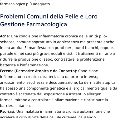
farmacologico più adeguato.
Problemi Comuni della Pelle e Loro
Gestione Farmacologica
Acne:
Una condizione infiammatoria cronica delle unità pilo-
sebacee, comune soprattutto in adolescenza ma presente anche
in età adulta. Si manifesta con punti neri, punti bianchi, papule,
pustole e, nei casi più gravi, noduli e cisti. I trattamenti mirano a
ridurre la produzione di sebo, contrastare la proliferazione
batterica e l'infiammazione.
Eczema (Dermatite Atopica e da Contatto):
Condizione
infiammatoria cronica caratterizzata da prurito intenso,
arrossamento, secchezza e desquamazione. La dermatite atopica
ha spesso una componente genetica e allergica, mentre quella da
contatto è scatenata dall'esposizione a irritanti o allergeni. I
farmaci mirano a controllare l'infiammazione e ripristinare la
barriera cutanea.
Psoriasi:
Una malattia infiammatoria cronica autoimmune che
accelera il ciclo di vita delle cellule cutanee, causando