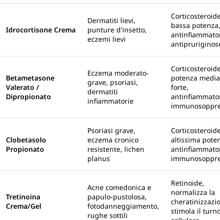
Corticosteroid
Dermatiti lievi,
bassa potenza
Idrocortisone Crema
punture d'insetto,
antinfiammator
eczemi lievi
antipruriginos
Corticosteroide
Eczema moderato-
Betametasone
potenza media
grave, psoriasi,
Valerato /
forte,
dermatiti
Dipropionato
antinfiammator
infiammatorie
immunosoppre
Psoriasi grave,
Corticosteroide
Clobetasolo
eczema cronico
altissima pote
Propionato
resistente, lichen
antinfiammator
planus
immunosoppre
Retinoide,
Acne comedonica e
normalizza la
Tretinoina
papulo-pustolosa,
cheratinizzazi
Crema/Gel
fotodanneggiamento,
stimola il turn
rughe sottili