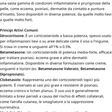
una vasta gamma di condizioni infiammatorie e pruriginose della
pelle, come eczema, psoriasi, dermatite da contatto e punture
d'insetto. Sono disponibili in diverse potenze, da quelle molto lievi
a quelle molto forti.
Principi Attivi Comuni:
Idrocortisone:
È un corticosteroide a bassa potenza, spesso usato
per infiammazioni lievi o su aree delicate come il viso o l'inguine.
Si trova in creme e unguenti all'1% o 0.5%.
Betametasone:
Un corticosteroide di potenza media-forte, efficace
per trattare psoriasi, eczema grave e altre dermatiti
infiammatorie. Disponibile in diverse formulazioni come creme,
unguenti e lozioni (es.
Betametasone Valerato
,
Betametasone
Dipropionato
).
Clobetasolo:
Rappresenta uno dei corticosteroidi topici più
potenti. È riservato ai casi più gravi e resistenti di psoriasi,
eczema cronico e lichen planus. Il suo uso è generalmente
limitato a brevi periodi a causa del rischio di effetti collaterali,
come l'atrofia cutanea, le smagliature o la soppressione
surrenalica.