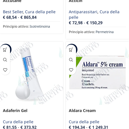
Accutane
Acticin
Best Seller
,
Cura della pelle
Antiparassitari
,
Cura della
€
68,54
-
€
865,84
pelle
€
72,98
-
€
150,29
Principio attivo:
Isotretinoina
Principio attivo:
Permetrina
-24%
-20%
Adaferin Gel
Aldara Cream
Cura della pelle
Cura della pelle
€
81,55
-
€
373,92
€
194,34
-
€
1 249,31