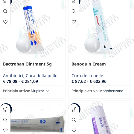
-28%
-14%
Bactroban Ointment 5g
Benoquin Cream
Antibiotici
,
Cura della pelle
Cura della pelle
€
78,08
-
€
281,09
€
87,62
-
€
602,96
Principio attivo:
Mupirocina
Principio attivo:
Monobenzone
-22%
-32%