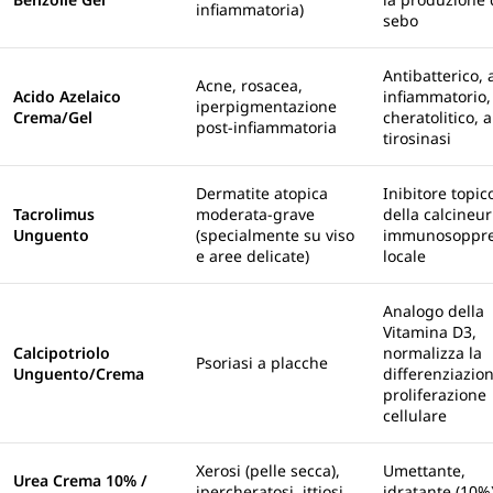
infiammatoria)
sebo
Antibatterico, 
Acne, rosacea,
Acido Azelaico
infiammatorio,
iperpigmentazione
Crema/Gel
cheratolitico, a
post-infiammatoria
tirosinasi
Dermatite atopica
Inibitore topic
Tacrolimus
moderata-grave
della calcineur
Unguento
(specialmente su viso
immunosoppre
e aree delicate)
locale
Analogo della
Vitamina D3,
Calcipotriolo
normalizza la
Psoriasi a placche
Unguento/Crema
differenziazio
proliferazione
cellulare
Xerosi (pelle secca),
Umettante,
Urea Crema 10% /
ipercheratosi, ittiosi,
idratante (10%)