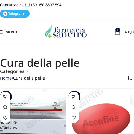
Contattaci:
🇮🇹 +39-350-8507-594
0
MENU
€
0,0
Cura della pelle
Categories
Home
Cura della pelle
-68%
-22%