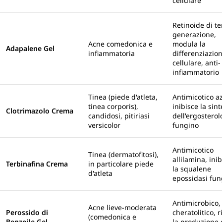
cellulare
Retinoide di te
generazione,
Acne comedonica e
modula la
Adapalene Gel
infiammatoria
differenziazio
cellulare, anti-
infiammatorio
Tinea (piede d'atleta,
Antimicotico az
tinea corporis),
inibisce la sint
Clotrimazolo Crema
candidosi, pitiriasi
dell'ergosterol
versicolor
fungino
Antimicotico
Tinea (dermatofitosi),
allilamina, ini
Terbinafina Crema
in particolare piede
la squalene
d'atleta
epossidasi fun
Antimicrobico,
Acne lieve-moderata
Perossido di
cheratolitico, 
(comedonica e
Benzoile Gel
la produzione 