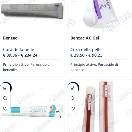
Benzac
Benzac AC Gel
Cura della pelle
Cura della pelle
€
89,36
-
€
234,24
€
29,50
-
€
90,23
Principio attivo:
Perossido di
Principio attivo:
Perossido di
benzoile
benzoile
-54%
-43%