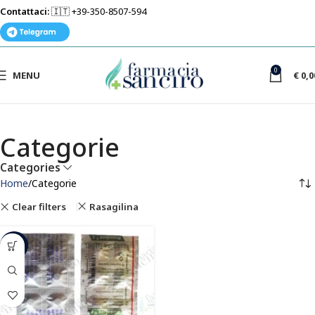
Contattaci:
🇮🇹 +39-350-8507-594
0
MENU
€
0,0
Categorie
Categories
Home
Categorie
Clear filters
Rasagilina
-36%