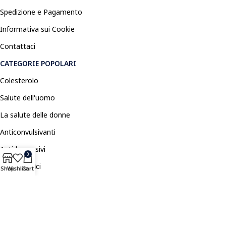
Spedizione e Pagamento
Informativa sui Cookie
Contattaci
CATEGORIE POPOLARI
Colesterolo
Salute dell'uomo
La salute delle donne
Anticonvulsivanti
Antidepressivi
0
Antidolorifici
Shop
Wishlist
Cart