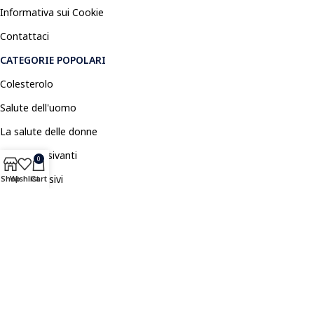
Informativa sui Cookie
Contattaci
CATEGORIE POPOLARI
Colesterolo
Salute dell'uomo
La salute delle donne
Anticonvulsivanti
0
Antidepressivi
Shop
Wishlist
Cart
Antidolorifici