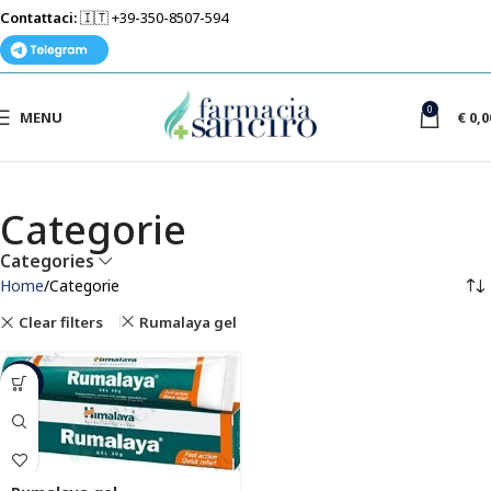
Contattaci:
🇮🇹 +39-350-8507-594
0
MENU
€
0,0
Categorie
Categories
Home
Categorie
Clear filters
Rumalaya gel
-22%