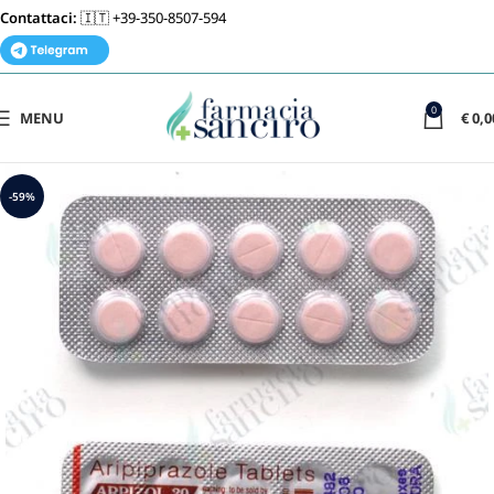
Contattaci:
🇮🇹 +39-350-8507-594
0
MENU
€
0,0
-59%