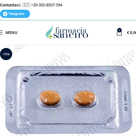
Contattaci:
🇮🇹 +39-350-8507-594
0
MENU
€
0,0
-75%