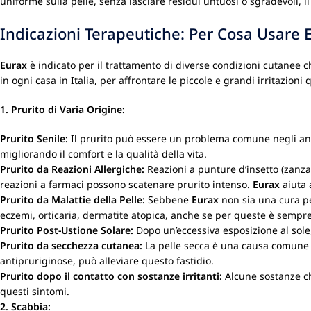
uniforme sulla pelle, senza lasciare residui untuosi o sgradevoli, i
Indicazioni Terapeutiche: Per Cosa Usare 
Eurax
è indicato per il trattamento di diverse condizioni cutanee c
in ogni casa in Italia, per affrontare le piccole e grandi irritazioni 
1. Prurito di Varia Origine:
Prurito Senile:
Il prurito può essere un problema comune negli anzi
migliorando il comfort e la qualità della vita.
Prurito da Reazioni Allergiche:
Reazioni a punture d’insetto (zanzare
reazioni a farmaci possono scatenare prurito intenso.
Eurax
aiuta a
Prurito da Malattie della Pelle:
Sebbene
Eurax
non sia una cura per
eczemi, orticaria, dermatite atopica, anche se per queste è sempre
Prurito Post-Ustione Solare:
Dopo un’eccessiva esposizione al sole,
Prurito da secchezza cutanea:
La pelle secca è una causa comune d
antipruriginose, può alleviare questo fastidio.
Prurito dopo il contatto con sostanze irritanti:
Alcune sostanze ch
questi sintomi.
2. Scabbia: