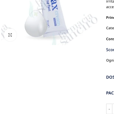
irri
acce
Prin
Cate
Click to enlarge
Con
Sco
Ogni
DO
PA