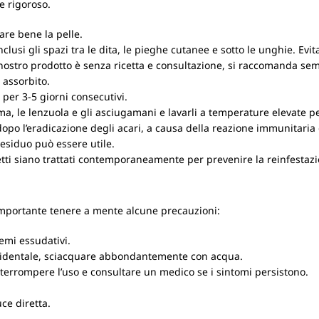
e rigoroso.
are bene la pelle.
inclusi gli spazi tra le dita, le pieghe cutanee e sotto le unghie. Evit
nostro prodotto è senza ricetta e consultazione, si raccomanda se
 assorbito.
 per 3-5 giorni consecutivi.
a, le lenzuola e gli asciugamani e lavarli a temperature elevate pe
 dopo l’eradicazione degli acari, a causa della reazione immunitaria
residuo può essere utile.
tretti siano trattati contemporaneamente per prevenire la reinfestaz
importante tenere a mente alcune precauzioni:
emi essudativi.
 accidentale, sciacquare abbondantemente con acqua.
nterrompere l’uso e consultare un medico se i sintomi persistono.
ce diretta.