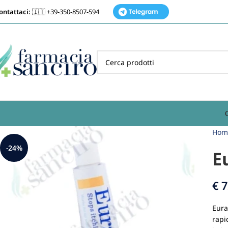
ontattaci:
🇮🇹 +39-350-8507-594
Hom
-24%
E
€
7
Eura
rapi