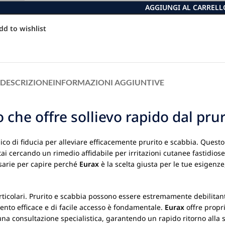
AGGIUNGI AL CARRELL
dd to wishlist
DESCRIZIONE
INFORMAZIONI AGGIUNTIVE
che offre sollievo rapido dal pru
opico di fiducia per alleviare efficacemente prurito e scabbia. Ques
ai cercando un rimedio affidabile per irritazioni cutanee fastidiose
ssarie per capire perché
Eurax
è la scelta giusta per le tue esigenz
rticolari. Prurito e scabbia possono essere estremamente debilitanti,
ento efficace e di facile accesso è fondamentale.
Eurax
offre propr
na consultazione specialistica, garantendo un rapido ritorno alla s