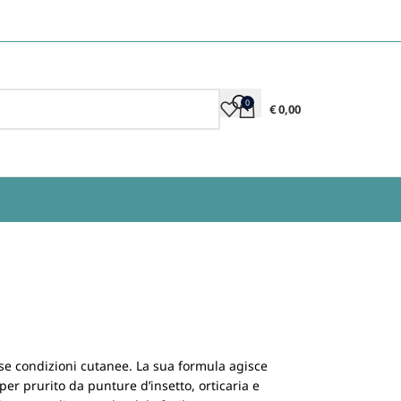
0
€
0,00
erse condizioni cutanee. La sua formula agisce
er prurito da punture d’insetto, orticaria e