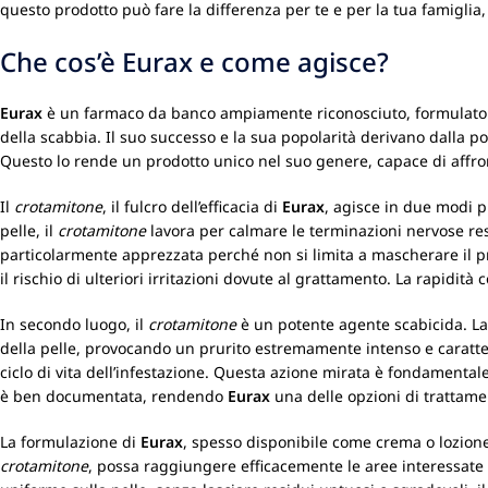
questo prodotto può fare la differenza per te e per la tua famiglia, c
Che cos’è Eurax e come agisce?
Eurax
è un farmaco da banco ampiamente riconosciuto, formulato per
della scabbia. Il suo successo e la sua popolarità derivano dalla po
Questo lo rende un prodotto unico nel suo genere, capace di affr
Il
crotamitone
, il fulcro dell’efficacia di
Eurax
, agisce in due modi p
pelle, il
crotamitone
lavora per calmare le terminazioni nervose res
particolarmente apprezzata perché non si limita a mascherare il pr
il rischio di ulteriori irritazioni dovute al grattamento. La rapidità
In secondo luogo, il
crotamitone
è un potente agente scabicida. La
della pelle, provocando un prurito estremamente intenso e caratter
ciclo di vita dell’infestazione. Questa azione mirata è fondamental
è ben documentata, rendendo
Eurax
una delle opzioni di trattame
La formulazione di
Eurax
, spesso disponibile come crema o lozione
crotamitone
, possa raggiungere efficacemente le aree interessate 