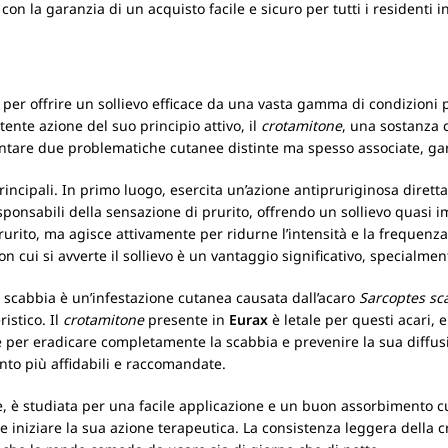
on la garanzia di un acquisto facile e sicuro per tutti i residenti in 
 offrire un sollievo efficace da una vasta gamma di condizioni pru
tente azione del suo principio attivo, il
crotamitone
, una sostanza 
ontare due problematiche cutanee distinte ma spesso associate, g
rincipali. In primo luogo, esercita un’azione antipruriginosa diretta
ponsabili della sensazione di prurito, offrendo un sollievo quasi i
urito, ma agisce attivamente per ridurne l’intensità e la frequenza
 con cui si avverte il sollievo è un vantaggio significativo, specialme
 scabbia è un’infestazione cutanea causata dall’acaro
Sarcoptes sc
istico. Il
crotamitone
presente in
Eurax
è letale per questi acari,
e per eradicare completamente la scabbia e prevenire la sua diffusio
nto più affidabili e raccomandate.
, è studiata per una facile applicazione e un buon assorbimento cuta
e iniziare la sua azione terapeutica. La consistenza leggera della