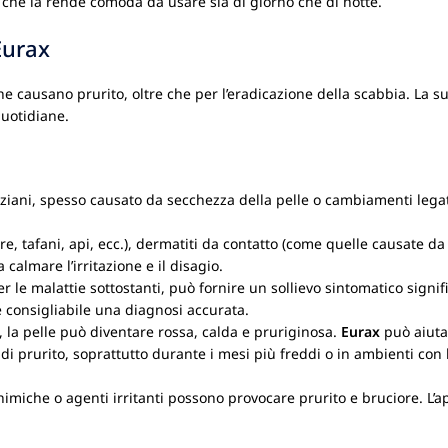
l che la rende comoda da usare sia di giorno che di notte.
Eurax
he causano prurito, oltre che per l’eradicazione della scabbia. La s
quotidiane.
ani, spesso causato da secchezza della pelle o cambiamenti legati
, tafani, api, ecc.), dermatiti da contatto (come quelle causate da pia
 calmare l’irritazione e il disagio.
 le malattie sottostanti, può fornire un sollievo sintomatico signif
 consigliabile una diagnosi accurata.
 la pelle può diventare rossa, calda e pruriginosa.
Eurax
può aiutar
i prurito, soprattutto durante i mesi più freddi o in ambienti con
imiche o agenti irritanti possono provocare prurito e bruciore. L’a