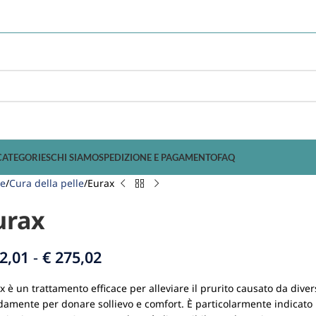
CATEGORIES
CHI SIAMO
SPEDIZIONE E PAGAMENTO
FAQ
e
Cura della pelle
Eurax
urax
2,01
-
€
275,02
x è un trattamento efficace per alleviare il prurito causato da div
damente per donare sollievo e comfort. È particolarmente indicato p