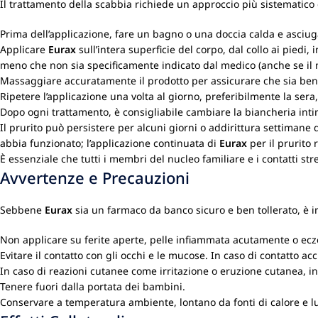
Il trattamento della scabbia richiede un approccio più sistematico 
Prima dell’applicazione, fare un bagno o una doccia calda e asciug
Applicare
Eurax
sull’intera superficie del corpo, dal collo ai piedi, 
meno che non sia specificamente indicato dal medico (anche se il 
Massaggiare accuratamente il prodotto per assicurare che sia ben
Ripetere l’applicazione una volta al giorno, preferibilmente la sera,
Dopo ogni trattamento, è consigliabile cambiare la biancheria intim
Il prurito può persistere per alcuni giorni o addirittura settimane
abbia funzionato; l’applicazione continuata di
Eurax
per il prurito 
È essenziale che tutti i membri del nucleo familiare e i contatti s
Avvertenze e Precauzioni
Sebbene
Eurax
sia un farmaco da banco sicuro e ben tollerato, è 
Non applicare su ferite aperte, pelle infiammata acutamente o ecz
Evitare il contatto con gli occhi e le mucose. In caso di contatto
In caso di reazioni cutanee come irritazione o eruzione cutanea, i
Tenere fuori dalla portata dei bambini.
Conservare a temperatura ambiente, lontano da fonti di calore e lu