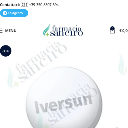
Contattaci:
🇮🇹 +39-350-8507-594
0
MENU
€
0,0
-33%