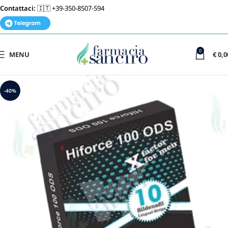
Contattaci:
🇮🇹 +39-350-8507-594
0
MENU
€
0,0
-40%