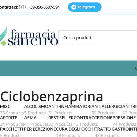
ontattaci:
🇮🇹 +39-350-8507-594
Ciclobenzaprina
MISC
ALCOLISMO
ANTI-INFIAMMATORI
ANTIALLERGICI
ANTIBI
33 Products
5 Products
31 Products
39 Products
80 Pro
ARTRITE
ASMA
BEST SELLER
CONTRACCEZIONE
PRESSIONE
34 Products
41 Products
30 Products
13 Products
74 Products
PACCHETTI PER L'EREZIONE
CURA DEGLI OCCHI
TRATTO GASTROINT
5 Products
19 Products
48 Products