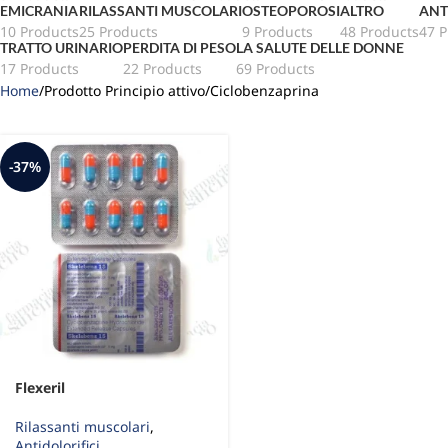
EMICRANIA
RILASSANTI MUSCOLARI
OSTEOPOROSI
ALTRO
ANT
10 Products
25 Products
9 Products
48 Products
47 P
TRATTO URINARIO
PERDITA DI PESO
LA SALUTE DELLE DONNE
17 Products
22 Products
69 Products
Home
Prodotto Principio attivo
Ciclobenzaprina
-37%
Flexeril
Rilassanti muscolari
,
Antidolorifici