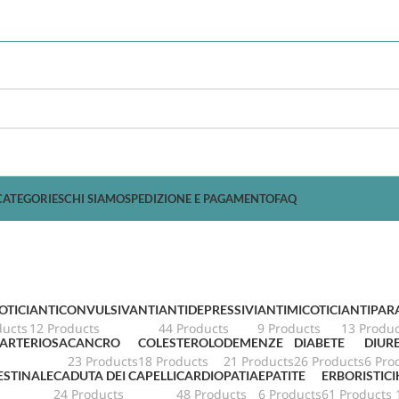
CATEGORIES
CHI SIAMO
SPEDIZIONE E PAGAMENTO
FAQ
OTICI
ANTICONVULSIVANTI
ANTIDEPRESSIVI
ANTIMICOTICI
ANTIPARA
ducts
12 Products
44 Products
9 Products
13 Produc
 ARTERIOSA
CANCRO
COLESTEROLO
DEMENZE
DIABETE
DIURE
23 Products
18 Products
21 Products
26 Products
6 Pro
ESTINALE
CADUTA DEI CAPELLI
CARDIOPATIA
EPATITE
ERBORISTICI
24 Products
48 Products
6 Products
61 Products