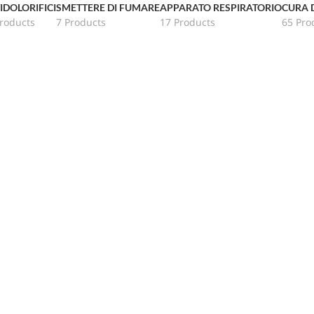
IDOLORIFICI
SMETTERE DI FUMARE
APPARATO RESPIRATORIO
CURA 
roducts
7 Products
17 Products
65 Pro