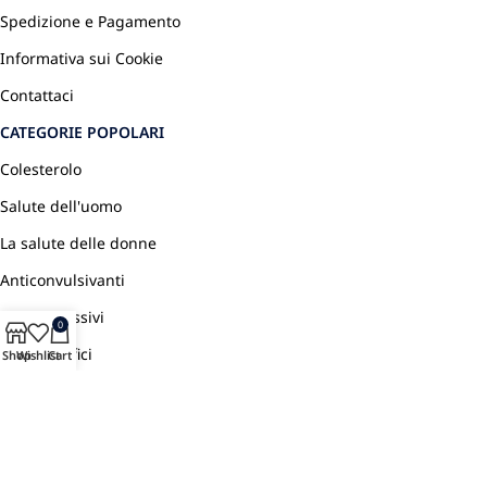
Spedizione e Pagamento
Informativa sui Cookie
Contattaci
CATEGORIE POPOLARI
Colesterolo
Salute dell'uomo
La salute delle donne
Anticonvulsivanti
Antidepressivi
0
Antidolorifici
Shop
Wishlist
Cart