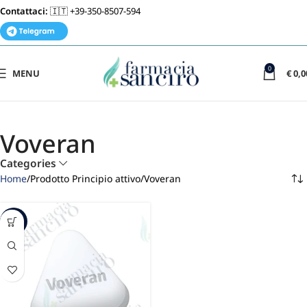
Contattaci:
🇮🇹 +39-350-8507-594
0
MENU
€
0,0
Voveran
Categories
Home
Prodotto Principio attivo
Voveran
-15%