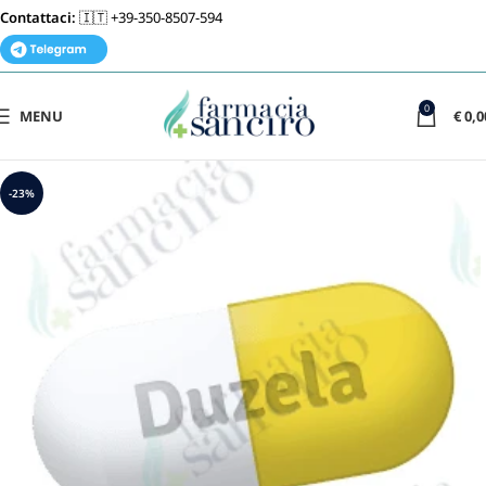
Contattaci:
🇮🇹 +39-350-8507-594
0
MENU
€
0,0
-23%